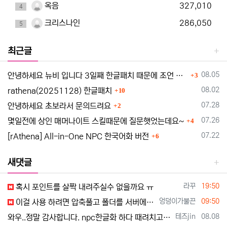
옥음
327,010
4
크리스나인
286,050
5
최근글
댓글
등록일
08.05
안녕하세요 뉴비 입니다 3일째 한글패치 때문에 조언 드립니다
3
댓글
등록일
08.02
rathena(20251128) 한글패치
10
댓글
등록일
07.28
안녕하세요 초보라서 문의드려요
2
댓글
등록일
07.26
몇일전에 상인 매머나이트 스킬때문에 질문햇었는데요~
4
댓글
등록일
07.22
[rAthena] All-in-One NPC 한국어화 버전
6
새댓글
등록자
등록일
라꾸
19:50
혹시 포인트를 살짝 내려주실수 없을까요 ㅠ
등록자
등록일
엉덩이가불끈
09:50
이걸 사용 하려면 압축풀고 폴더를 서버에 붙혀 넣기 해야하나요?
등록자
등록일
테즈jin
08.08
와우..정말 감사합니다. npc한글화 하다 때려치고 있었는데..ㅜ_ㅜ