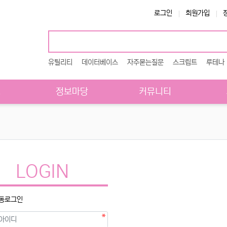
로그인
회원가입
유틸리티
데이터베이스
자주묻는질문
스크립트
루테나
스
정보마당
커뮤니티
LOGIN
동로그인
수