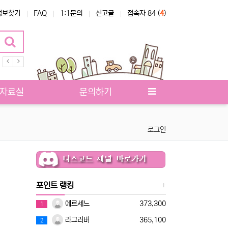
정보찾기
FAQ
1:1문의
신고글
접속자 84 (
4
)
소스
자료실
문의하기
로그인
포인트 랭킹
에르세느
373,300
1
라그러버
365,100
2