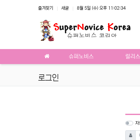
상단 네비
즐겨찾기
새글
8월 5일 (수) 오후 11:02:34
메인 메뉴
슈퍼노비스
릴리
로그인
자
필
아이디