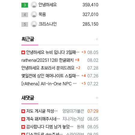
안녕하세요
359,410
3
옥음
327,010
4
크리스나인
285,150
5
최근글
댓글
등록일
안녕하세요 뉴비 입니다 3일째 한글패치 때문에 조언 드립니다
3
08.05
댓글
등록일
rathena(20251128) 한글패치
8
08.02
댓글
등록일
안녕하세요 초보라서 문의드려요
2
07.28
댓글
등록일
몇일전에 상인 매머나이트 스킬때문에 질문햇었는데요~
4
07.26
댓글
등록일
[rAthena] All-in-One NPC 한국어화 버전
5
07.22
새댓글
등록자
등록일
저도 게시글 작성자 분과 동일한 유튜브 영상 보고 만드는 중인데요 한글화 하고 싶어서 디스코드 친추 하였습니다 디코 난쟁이 (nanja…
엉덩이가불끈
07:29
등록자
등록일
계속 패치해주시네요 감사합니다^^
지나가는거상
08.05
등록자
등록일
감사합니다 디엠 남겨 놓았습니다
동해
08.05
등록자
등록일
디스코드로 dm주세요!! [http://www.supernovice.co.kr/data/editor/2608/cmt_1995115068_HVi2…
스카이러브
08.05