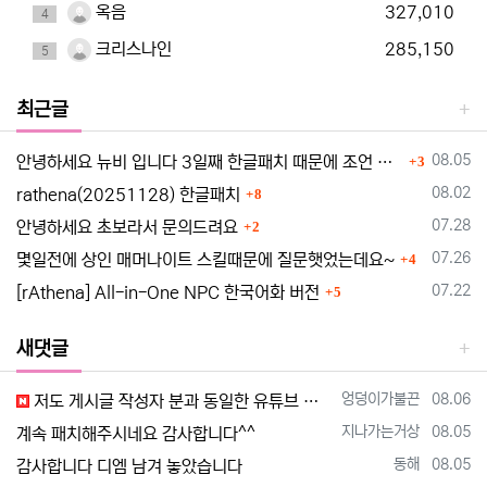
옥음
327,010
4
크리스나인
285,150
5
최근글
댓글
등록일
08.05
안녕하세요 뉴비 입니다 3일째 한글패치 때문에 조언 드립니다
3
댓글
등록일
08.02
rathena(20251128) 한글패치
8
댓글
등록일
07.28
안녕하세요 초보라서 문의드려요
2
댓글
등록일
07.26
몇일전에 상인 매머나이트 스킬때문에 질문햇었는데요~
4
댓글
등록일
07.22
[rAthena] All-in-One NPC 한국어화 버전
5
새댓글
등록자
등록일
엉덩이가불끈
08.06
저도 게시글 작성자 분과 동일한 유튜브 영상 보고 만드는 중인데요 한글화 하고 싶어서 디스코드 친추 하였습니다 디코 난쟁이 (nanja…
등록자
등록일
지나가는거상
08.05
계속 패치해주시네요 감사합니다^^
등록자
등록일
동해
08.05
감사합니다 디엠 남겨 놓았습니다