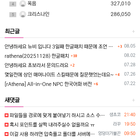
옥음
327,010
4
크리스나인
286,050
5
최근글
댓글
등록일
08.05
안녕하세요 뉴비 입니다 3일째 한글패치 때문에 조언 드립니다
3
댓글
등록일
08.02
rathena(20251128) 한글패치
10
댓글
등록일
07.28
안녕하세요 초보라서 문의드려요
2
댓글
등록일
07.26
몇일전에 상인 매머나이트 스킬때문에 질문햇었는데요~
4
댓글
등록일
07.22
[rAthena] All-in-One NPC 한국어화 버전
6
새댓글
등록자
등록일
생초코
21:40
파일들을 경로에 맞게 붙여넣기 하시고 소스 수정 간단하게 하는 법.txt 대로 소스수정 하시고 컴파일 하시면 됩니다 어려우시면 원격으로 도와드…
등록자
등록일
라꾸
19:50
혹시 포인트를 살짝 내려주실수 없을까요 ㅠ
등록자
등록일
엉덩이가불끈
09:50
이걸 사용 하려면 압축풀고 폴더를 서버에 붙혀 넣기 해야하나요?