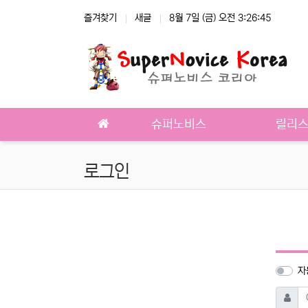
상단 네비
즐겨찾기
새글
8월 7일 (금) 오전 3:26:45
메인 메뉴
슈퍼노비스
릴리
로그인
자
필
아이디