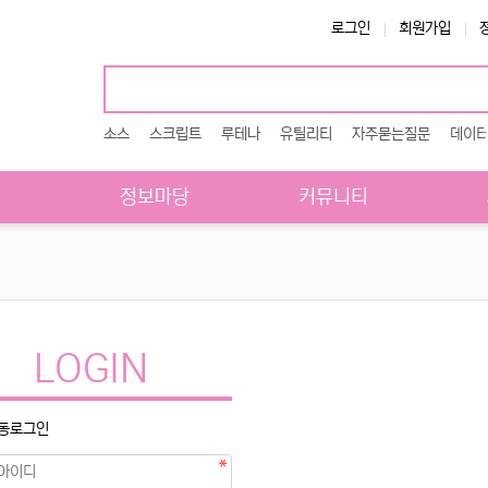
로그인
회원가입
소스
스크립트
루테나
유틸리티
자주묻는질문
데이
스
정보마당
커뮤니티
LOGIN
동로그인
수