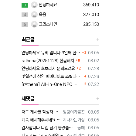
안녕하세요
359,410
3
옥음
327,010
4
크리스나인
285,150
5
최근글
댓글
등록일
안녕하세요 뉴비 입니다 3일째 한글패치 때문에 조언 드립니다
3
08.05
댓글
등록일
rathena(20251128) 한글패치
8
08.02
댓글
등록일
안녕하세요 초보라서 문의드려요
2
07.28
댓글
등록일
몇일전에 상인 매머나이트 스킬때문에 질문햇었는데요~
4
07.26
댓글
등록일
[rAthena] All-in-One NPC 한국어화 버전
5
07.22
새댓글
등록자
등록일
저도 게시글 작성자 분과 동일한 유튜브 영상 보고 만드는 중인데요 한글화 하고 싶어서 디스코드 친추 하였습니다 디코 난쟁이 (nanja…
엉덩이가불끈
08.06
등록자
등록일
계속 패치해주시네요 감사합니다^^
지나가는거상
08.05
등록자
등록일
감사합니다 디엠 남겨 놓았습니다
동해
08.05
등록자
등록일
디스코드로 dm주세요!! [http://www.supernovice.co.kr/data/editor/2608/cmt_1995115068_HVi2…
스카이러브
08.05