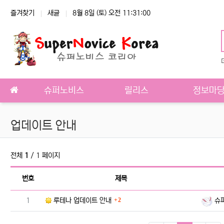
상단 네비
즐겨찾기
새글
8월 8일 (토) 오전 11:31:00
메인 메뉴
슈퍼노비스
릴리스
정보마
업데이트 안내
전체
1
/ 1 페이지
번호
제목
댓글
번호
등록자
1
루테나 업데이트 안내
2
슈