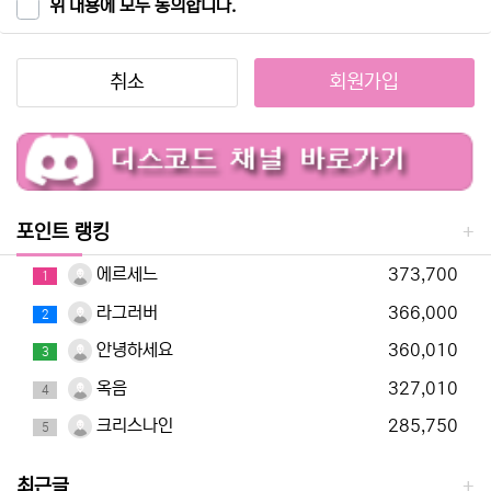
위 내용에 모두 동의합니다.
은 이용자가 연결화면을 통하여 볼 수 있도록 할 수 있습니다.
"몰"은 이용자가 약관에 동의하기에 앞서 약관에 정하여져 있는
내용 중 청약철회·배송책임·환불조건 등과 같은 중요한 내용을
취소
회원가입
이용자가 이해할 수 있도록 별도의 연결화면 또는 팝업화면 등을
제공하여 이용자의 확인을 구하여야 합니다.
"몰"은 「전자상거래 등에서의 소비자보호에 관한 법률」, 「약관의
규제에 관한 법률」, 「전자문서 및 전자거래기본법」, 「전자금융거
래법」, 「전자서명법」, 「정보통신망 이용촉진 및 정보보호 등에 관
한 법률」, 「방문판매 등에 관한 법률」, 「소비자기본법」 등 관련
포인트 랭킹
법을 위배하지 않는 범위에서 이 약관을 개정할 수 있습니다.
에르세느
373,700
"몰"이 약관을 개정할 경우에는 적용일자 및 개정사유를 명시하
1
여 현행약관과 함께 몰의 초기화면에 그 적용일자 7일 이전부터
라그러버
366,000
2
적용일자 전일까지 공지합니다. 다만, 이용자에게 불리하게 약관
안녕하세요
360,010
내용을 변경하는 경우에는 최소한 30일 이상의 사전 유예기간을
3
두고 공지합니다. 이 경우 "몰“은 개정 전 내용과 개정 후 내용을
옥음
327,010
4
명확하게 비교하여 이용자가 알기 쉽도록 표시합니다.
크리스나인
285,750
"몰"이 약관을 개정할 경우에는 그 개정약관은 그 적용일자 이후
5
에 체결되는 계약에만 적용되고 그 이전에 이미 체결된 계약에 대
해서는 개정 전의 약관조항이 그대로 적용됩니다. 다만 이미 계약
최근글