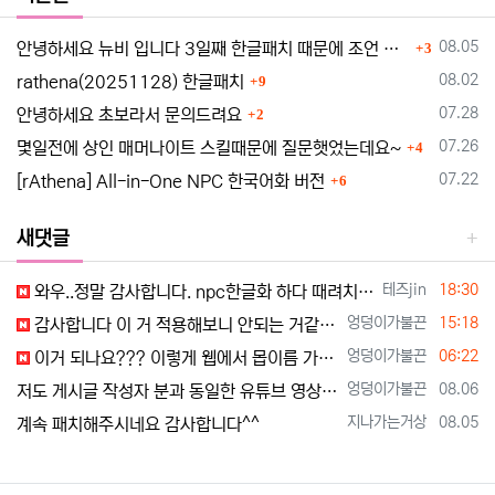
을 체결한 이용자가 개정약관 조항의 적용을 받기를 원하는 뜻을
댓글
제3항에 의한 개정약관의 공지기간 내에 “몰”에 송신하여 “몰”의
등록일
08.05
안녕하세요 뉴비 입니다 3일째 한글패치 때문에 조언 드립니다
3
동의를 받은 경우에는 개정약관 조항이 적용됩니다.
댓글
등록일
08.02
rathena(20251128) 한글패치
9
이 약관에서 정하지 아니한 사항과 이 약관의 해석에 관하여는 전
댓글
등록일
07.28
안녕하세요 초보라서 문의드려요
자상거래 등에서의 소비자보호에 관한 법률, 약관의 규제 등에 관
2
댓글
한 법률, 공정거래위원회가 정하는 「전자상거래 등에서의 소비자
등록일
07.26
몇일전에 상인 매머나이트 스킬때문에 질문햇었는데요~
4
보호지침」 및 관계법령 또는 상관례에 따릅니다.
댓글
등록일
07.22
[rAthena] All-in-One NPC 한국어화 버전
6
제4조 서비스의 제공 및 변경
새댓글
"몰"은 다음과 같은 업무를 수행합니다.
재화 또는 용역에 대한 정보 제공 및 구매계약의 체결
등록자
등록일
테즈jin
18:30
와우..정말 감사합니다. npc한글화 하다 때려치고 있었는데..ㅜ_ㅜ
구매계약이 체결된 재화 또는 용역의 배송
등록자
등록일
엉덩이가불끈
15:18
감사합니다 이 거 적용해보니 안되는 거같아요
기타 "몰"이 정하는 업무
"몰"은 재화 또는 용역의 품절 또는 기술적 사양의 변경 등의 경
등록자
등록일
엉덩이가불끈
06:22
이거 되나요??? 이렇게 웹에서 몹이름 가져오는 중입니다 로딩 다끝나면 꺼져버리네요?? 안돼는 거 같아요[http://www.supernovi…
우에는 장차 체결되는 계약에 의해 제공할 재화 또는 용역의 내용
등록자
등록일
엉덩이가불끈
08.06
저도 게시글 작성자 분과 동일한 유튜브 영상 보고 만드는 중인데요 한글화 하고 싶어서 디스코드 친추 하였습니다 디코 난쟁이 (nanja…
을 변경할 수 있습니다. 이 경우에는 변경된 재화 또는 용역의 내
등록자
등록일
지나가는거상
08.05
계속 패치해주시네요 감사합니다^^
용 및 제공일자를 명시하여 현재의 재화 또는 용역의 내용을 게시
한 곳에 즉시 공지합니다.
"몰"이 제공하기로 이용자와 계약을 체결한 서비스의 내용을 재