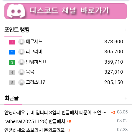
포인트 랭킹
에르세느
373,600
1
라그러버
365,700
2
안녕하세요
359,710
3
옥음
327,010
4
크리스나인
285,150
5
최근글
댓글
등록일
08.05
안녕하세요 뉴비 입니다 3일째 한글패치 때문에 조언 드립니다
3
댓글
등록일
08.02
rathena(20251128) 한글패치
8
댓글
등록일
07.28
안녕하세요 초보라서 문의드려요
2