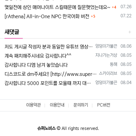
댓글
등록일
07.26
몇일전에 상인 매머나이트 스킬때문에 질문햇었는데요~
4
댓글
등록일
07.22
[rAthena] All-in-One NPC 한국어화 버전
5
새댓글
등록자
등록일
엉덩이가불끈
08.06
저도 게시글 작성자 분과 동일한 유튜브 영상 보고 만드는 중인데요 한글화 하고 싶어서 디스코드 친추 하였습니다 디코 난쟁이 (nanja…
등록자
등록일
지나가는거상
08.05
계속 패치해주시네요 감사합니다^^
등록자
등록일
동해
08.05
감사합니다 디엠 남겨 놓았습니다
등록자
등록일
스카이러브
08.05
디스코드로 dm주세요!! [http://www.supernovice.co.kr/data/editor/2608/cmt_1995115068_HVi2…
등록자
등록일
엉덩이가불끈
08.04
감사합니다 5000 포인트를 모울떄 까지 대기타야겟네요
이용약관
이용안내
문의하기
PC버전
슈퍼노비스
All rights reserved.