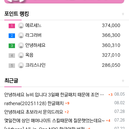
포인트 랭킹
에르세느
374,000
1
라그러버
366,300
2
안녕하세요
360,310
3
옥음
327,010
4
크리스나인
286,050
5
최근글
댓글
등록일
08.05
안녕하세요 뉴비 입니다 3일째 한글패치 때문에 조언 드립니다
3
댓글
등록일
08.02
rathena(20251128) 한글패치
9
댓글
등록일
07.28
안녕하세요 초보라서 문의드려요
2
댓글
등록일
07.26
몇일전에 상인 매머나이트 스킬때문에 질문햇었는데요~
4
댓글
등록일
07.22