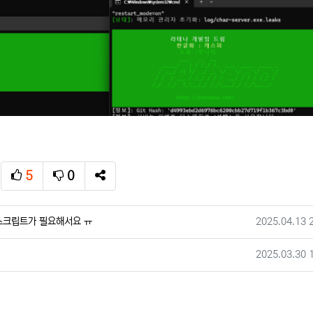
5
0
추천
비추천
SNS 공유
작성일
스크립트가 필요해서요 ㅠ
2025.04.13 
작성일
2025.03.30 