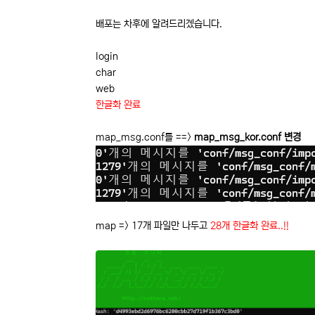
배포는 차후에 알려드리겠습니다.
login
char
web
한글화 완료
map_msg.conf를 ==>
map_msg_kor.conf 변경
map => 17개 파일만 나두고
28개 한글화 완료..!!