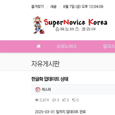
상단 네비
즐겨찾기
새글
8월 7일 (금) 오후 12:04:09
메인 메뉴
슈퍼노비스
릴리
자유게시판
한글화 업데이트 상태
작성자 정보
작성
캐스퍼
컨텐츠 정보
조회
댓글
추천
비추천
5,874
3
5
0
본문
2025-03-31 일까지 업데이트 완료