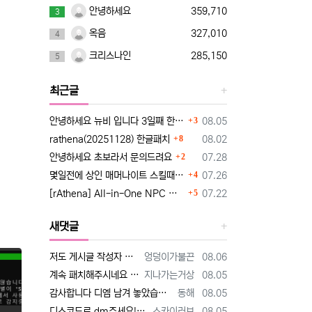
안녕하세요
359,710
3
옥음
327,010
4
크리스나인
285,150
5
최근글
댓글
등록일
안녕하세요 뉴비 입니다 3일째 한글패치 때문에 조언 드립니다
3
08.05
댓글
등록일
rathena(20251128) 한글패치
8
08.02
댓글
등록일
안녕하세요 초보라서 문의드려요
2
07.28
댓글
등록일
몇일전에 상인 매머나이트 스킬때문에 질문햇었는데요~
4
07.26
댓글
등록일
[rAthena] All-in-One NPC 한국어화 버전
5
07.22
새댓글
등록자
등록일
저도 게시글 작성자 분과 동일한 유튜브 영상 보고 만드는 중인데요 한글화 하고 싶어서 디스코드 친추 하였습니다 디코 난쟁이 (nanja…
엉덩이가불끈
08.06
등록자
등록일
계속 패치해주시네요 감사합니다^^
지나가는거상
08.05
등록자
등록일
감사합니다 디엠 남겨 놓았습니다
동해
08.05
등록자
등록일
디스코드로 dm주세요!! [http://www.supernovice.co.kr/data/editor/2608/cmt_1995115068_HVi2…
스카이러브
08.05