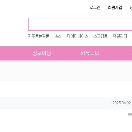
로그인
회원가입
자주묻는질문
소스
데이터베이스
스크립트
유틸리티
스
정보마당
커뮤니티
작성일
2025.04.02