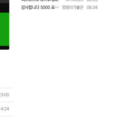
등록자
등록일
감사합니다 5000 포인트를 모울떄 까지 대기타야겟네요
엉덩이가불끈
08.04
23:00
14:24