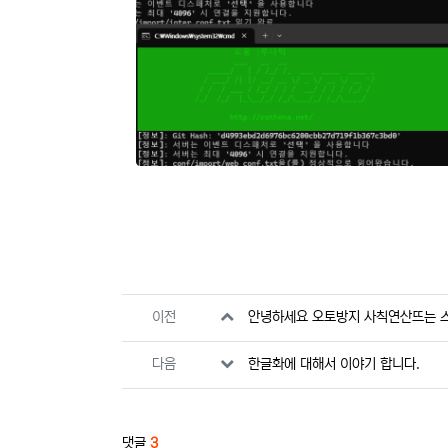
관련자료
이전
안녕하세요 오토방지 사칙연산뜨는 
다음
한글화에 대해서 이야기 합니다.
댓글
3