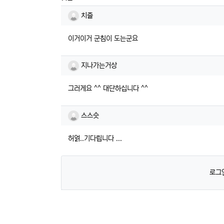
치즐님의 댓글
치즐
이거이거 군침이 도는군요
지나가는거상님의 댓글
지나가는거상
그러게요 ^^ 대단하십니다 ^^
스스슷님의 댓글
스스슷
허얽..기다립니다 ...
로그