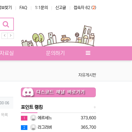
정보찾기
FAQ
1:1문의
신고글
접속자 62 (
2
)
루테나
자료실
문의하기
자유게시판
 00:06
포인트 랭킹
목록
에르세느
373,600
1
라그러버
365,700
2