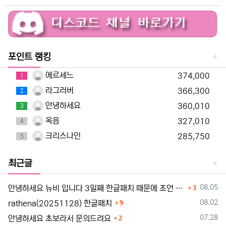
포인트 랭킹
에르세느
374,000
1
라그러버
366,300
2
안녕하세요
360,010
3
옥음
327,010
4
크리스나인
285,750
5
최근글
댓글
등록일
08.05
안녕하세요 뉴비 입니다 3일째 한글패치 때문에 조언 드립니다
3
댓글
등록일
08.02
rathena(20251128) 한글패치
9
댓글
등록일
07.28
안녕하세요 초보라서 문의드려요
2