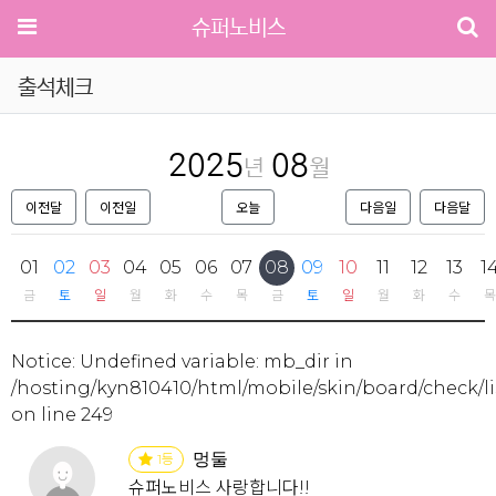
메뉴
검
슈퍼노비스
출석체크
2025
08
년
월
이전달
이전일
오늘
다음일
다음달
01
02
03
04
05
06
07
08
09
10
11
12
13
1
금
토
일
월
화
수
목
금
토
일
월
화
수
목
Notice
: Undefined variable: mb_dir in
/hosting/kyn810410/html/mobile/skin/board/check/li
on line
249
멍둘
1
등
슈퍼노비스 사랑합니다!!