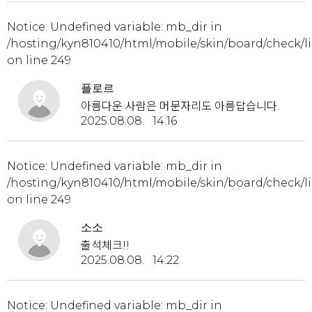
Notice
: Undefined variable: mb_dir in
/hosting/kyn810410/html/mobile/skin/board/check/li
on line
249
플로르
아름다운 사람은 머문자리도 아름답습니다.
2025.08.08. 14:16
Notice
: Undefined variable: mb_dir in
/hosting/kyn810410/html/mobile/skin/board/check/li
on line
249
소소
출석체크!!
2025.08.08. 14:22
Notice
: Undefined variable: mb_dir in