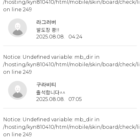
/hosting/kyn810410/html/mobile/skin/board/check/li
on line
249
라그러버
발도장 쾅!!
2025.08.08. 04:24
Notice
: Undefined variable: mb_dir in
/hosting/kyn810410/html/mobile/skin/board/check/li
on line
249
구라비티
출석합니다^^
2025.08.08. 07:05
Notice
: Undefined variable: mb_dir in
/hosting/kyn810410/html/mobile/skin/board/check/li
on line
249