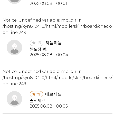
2025.08.08. 00:01
Notice
: Undefined variable: mb_dir in
/hosting/kyn810410/html/mobile/skin/board/check/li
on line
249
하늘하늘
2
등
발도장 쾅!!
2025.08.08. 00:04
Notice
: Undefined variable: mb_dir in
/hosting/kyn810410/html/mobile/skin/board/check/li
on line
249
에르세느
3
등
출석체크!!
2025.08.08. 00:05