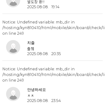
발도장 쾅!!
2025.08.08. 19:14
Notice
: Undefined variable: mb_dir in
/hosting/kyn810410/html/mobile/skin/board/check/li
on line
249
치즐
출쳌
2025.08.08. 20:35
Notice
: Undefined variable: mb_dir in
/hosting/kyn810410/html/mobile/skin/board/check/li
on line
249
안녕하세요
ㅊㅊ
2025.08.08. 23:54