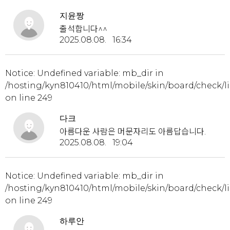
지윤짱
출석합니다^^
2025.08.08. 16:34
Notice
: Undefined variable: mb_dir in
/hosting/kyn810410/html/mobile/skin/board/check/li
on line
249
다크
아름다운 사람은 머문자리도 아름답습니다.
2025.08.08. 19:04
Notice
: Undefined variable: mb_dir in
/hosting/kyn810410/html/mobile/skin/board/check/li
on line
249
하루안