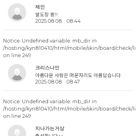
제인
발도장 쾅!!
2025.08.08. 08:44
Notice
: Undefined variable: mb_dir in
/hosting/kyn810410/html/mobile/skin/board/check/li
on line
249
크리스나인
아름다운 사람은 머문자리도 아름답습니다.
2025.08.08. 08:47
Notice
: Undefined variable: mb_dir in
/hosting/kyn810410/html/mobile/skin/board/check/li
on line
249
지나가는거상